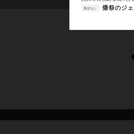
燔祭のジェ
指定なし