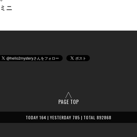
ミニ
PAGE TOP
TODAY 164 | YESTERDAY 785 | TOTAL 892868