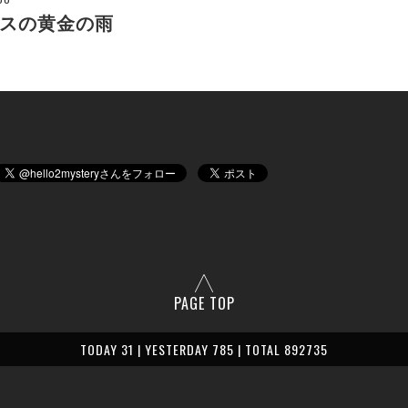
スの黄金の雨
PAGE TOP
TODAY 31 | YESTERDAY 785 | TOTAL 892735