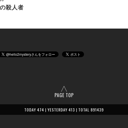
の殺人者
PAGE TOP
TODAY 474 | YESTERDAY 413 | TOTAL 891439