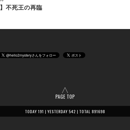
】不死王の再臨
PAGE TOP
TODAY 191 | YESTERDAY 542 | TOTAL 891698