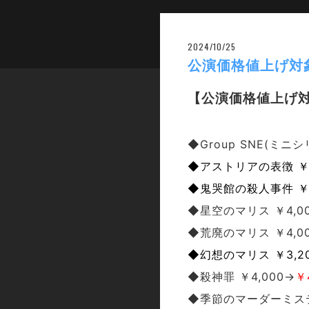
2024/10/25
公演価格値上げ対
【公演価格値上げ
◆Group SNE(ミニシ
◆アストリアの表徴 ￥4
◆鬼哭館の殺人事件 ￥4
◆星空のマリス ￥4,0
◆荒廃のマリス ￥4,0
◆幻想のマリス ￥3,2
◆殺神罪 ￥4,000→
￥
◆季節のマーダーミステ