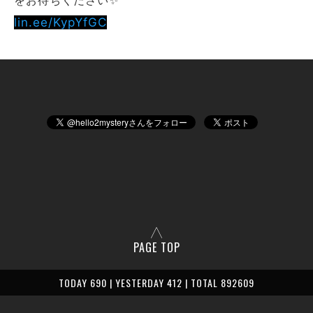
をお待ちください✨️
lin.ee/KypYfGC
PAGE TOP
TODAY 690 | YESTERDAY 412 | TOTAL 892609