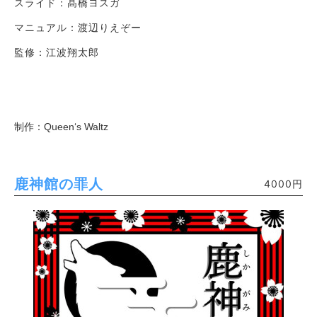
スライド：髙橋ヨスガ
マニュアル：渡辺りえぞー
監修：江波翔太郎
制作：Queen‘s Waltz
鹿神館の罪人
4000円