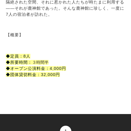
隔絶された空間、それに惹かれた人たちが時たまに利用する
――それが鹿神館であった。そんな鹿神館に珍しく、一度に
7人の宿泊者が訪れた。
【概要】
◆定員：8人
◆所要時間：
３時間半
◆オープン公演料金：4,000円
◆団体貸切料金：32,000円