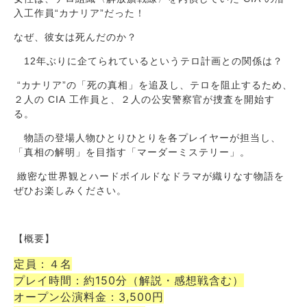
入工作員“カナリア”だった！
なぜ、彼女は死んだのか？
12年ぶりに企てられているというテロ計画との関係は？
“カナリア”の「死の真相」を追及し、テロを阻止するため、
２人の CIA 工作員と、２人の公安警察官が捜査を開始す
る。
物語の登場人物ひとりひとりを各プレイヤーが担当し、
「真相の解明」を目指す「マーダーミステリー」。
緻密な世界観とハードボイルドなドラマが織りなす物語を
ぜひお楽しみください。
【概要】
定員：４名
プレイ時間：約150分（解説・感想戦含む）
オープン公演料金：3,500円