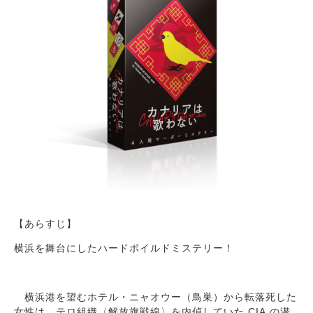
【あらすじ】
横浜を舞台にしたハードボイルドミステリー！
横浜港を望むホテル・ニャオウー（鳥巣）から転落死した
女性は、テロ組織〈解放旗戦線〉を内偵していた CIA の潜