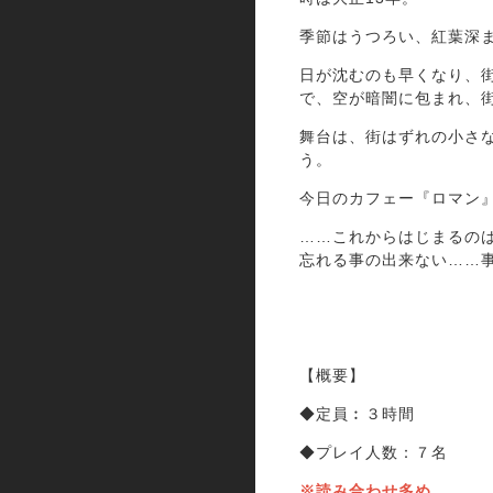
季節はうつろい、紅葉深
日が沈むのも早くなり、
で、空が暗闇に包まれ、
舞台は、街はずれの小さ
う。
今日のカフェー『ロマン
……これからはじまるの
忘れる事の出来ない……
【概要】
◆定員︰３時間
◆プレイ人数：７名
※読み合わせ多め