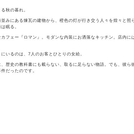
まる秋の暮れ。
街並みにある煉瓦の建物から、橙色の灯が行き交う人々を煌々と照
街は眠る。
なカフェー『ロマン』。モダンな内装にお洒落なキッチン。店内に
』にいるのは、7人のお客とひとりの女給。
は、歴史の教科書にも載らない、取るに足らない物語。でも、彼ら
事件だったのです。