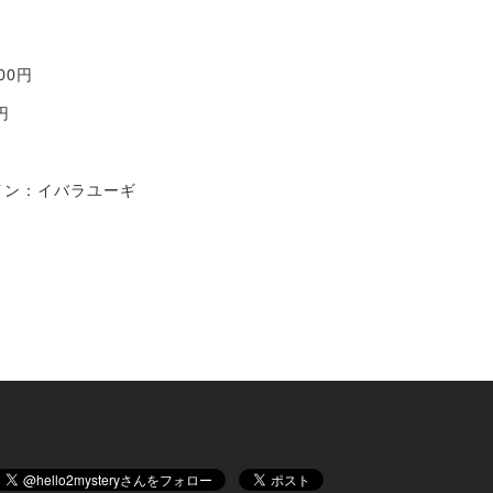
00円
円
イン：イバラユーギ