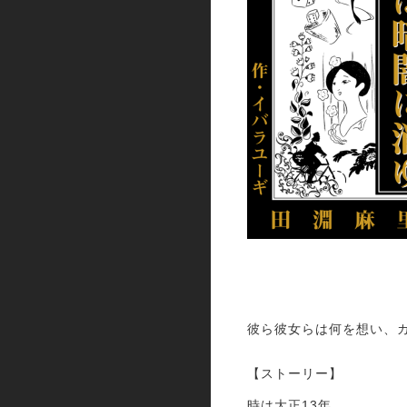
彼ら彼女らは何を想い、
【ストーリー】
時は大正13年。