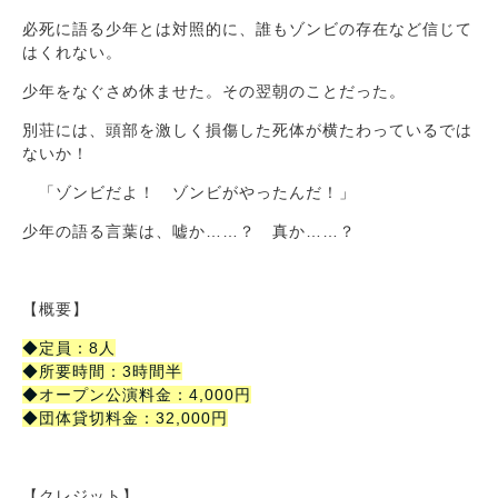
必死に語る少年とは対照的に、誰もゾンビの存在など信じて
はくれない。
少年をなぐさめ休ませた。その翌朝のことだった。
別荘には、頭部を激しく損傷した死体が横たわっているでは
ないか！
「ゾンビだよ！ ゾンビがやったんだ！」
少年の語る言葉は、嘘か……？ 真か……？
【概要】
◆定員：8人
◆所要時間：3時間半
◆オープン公演料金：4,000円
◆団体貸切料金：32,000円
【クレジット】