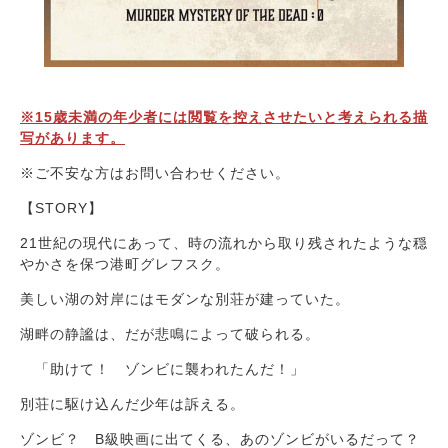
※15歳未満の年少者には閲覧を控えさせたいと考えられる描
写があります。
※ご不安な方はお問い合わせください。
【STORY】
21世紀の現代にあって、時の流れから取り残されたような穏
やかさを保つ港町グレフスク。
美しい湖の対岸にはモダンな別荘が建っていた。
湖畔の静謐は、だが悲鳴によって破られる。
「助けて！ ゾンビに襲われたんだ！」
別荘に駆け込んだ少年は訴える。
ゾンビ？ B級映画に出てくる、あのゾンビがいるだって？