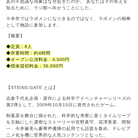
あの不思議な現象はなぜ起きたのか。 あなたはその答えを
知るために、ラジ館へ向かうことにした。
※本作ではラボメンになりきるのではなく、ラボメンの相棒
として物語に参加します。
【概要】
◆定員：8人
◆所要時間：約4時間
◆オープン公演料金：4,500円
◆団体貸切料金：36,000円
【STEINS;GATE とは】
志倉千代丸企画・原作による科学アドベンチャーシリーズの
第2弾として、2009年10月15日に発売されたゲーム。
秋葉原を舞台に描かれた、科学的な考察に基くタイムリープ
を主軸にした濃密なストーリーや宮野真守、花澤香菜、関智
一、今井麻美ら豪華声優陣の起用でも話題を集め、テレビア
ニメ化を機に世界的な人気コンテンツとなった。