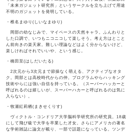
「未来ガジェット研究所」というサークルを立ち上げて用途
不明のガジェットを発明している。
・椎名まゆり(しいなまゆり)
岡部の幼なじみで、マイペースの天然キャラ。ふんわりと
した口調で、いつもニコニコして楽しそう。考え方はとこと
ん前向きの楽天家。難しい理論などはよく分からないけど、
楽しければそれでいいや、という感じ。
・橋田至(はしだいたる)
2次元から3次元まで節操なく萌える、アクティブなオタ
ク。岡部とは高校時代からの仲。プログラムやらハッキング
技術やらには強い自信を持っている。（スーパーハッカーと
呼ばれるのは嬉しいが、スーパーハカーと呼ばれるのは気に
入らない）。
・牧瀬紅莉栖(まきせくりす)
ヴィクトル・コンドリア大学脳科学研究所の研究員。18歳
にして飛び級で大学を卒業した才女。さらにアメリカの著名
な学術雑誌に論文が載り、一部で話題になっている。ツンデ