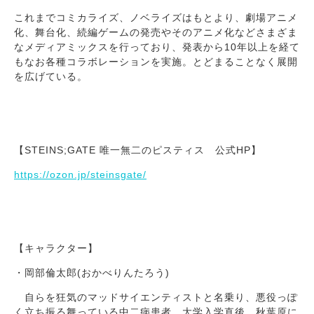
これまでコミカライズ、ノベライズはもとより、劇場アニメ
化、舞台化、続編ゲームの発売やそのアニメ化などさまざま
なメディアミックスを行っており、発表から10年以上を経て
もなお各種コラボレーションを実施。とどまることなく展開
を広げている。
【STEINS;GATE 唯一無二のピスティス 公式HP】
https://ozon.jp/steinsgate/
【キャラクター】
・岡部倫太郎(おかべりんたろう)
自らを狂気のマッドサイエンティストと名乗り、悪役っぽ
く立ち振る舞っている中二病患者。大学入学直後、秋葉原に