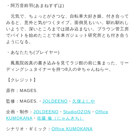
・阿万音鈴羽(あまねすずは)
元気で、ちょっとがさつな、自転車大好き娘。付き合って
みると、意外と気がつくタイプ。面倒見もいい。馴れ馴れし
いようで、深いところまでは踏み込まない。ブラウン管工房
でバイトを始めたことで未来ガジェット研究所とも付き合う
ようになる。
・あなたたち(プレイヤー)
鳳凰院凶真の書き込みを見てラジ館の前に集まった、リー
ディングシュタイナーを持つ8人の＠ちゃんねらー。
【クレジット】
原作：MAGES.
監修：MAGES.・
JOLDEENO
・
久保よしや
企画・制作：
JOLDEENO
・
StudioOZON
・
Office
KUMOKANA
・
佐藤 倫（じゃんきち）
シナリオ・ギミック：
Office KUMOKANA