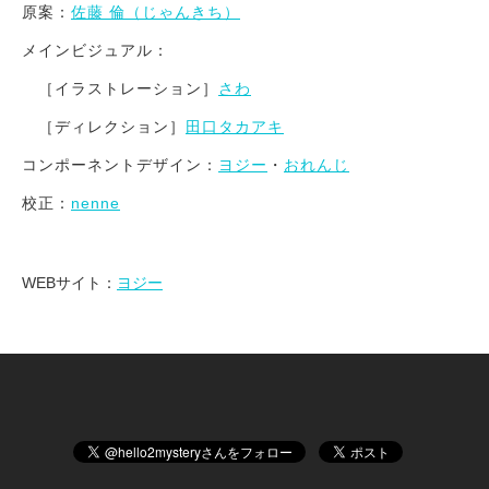
原案：
佐藤 倫（じゃんきち）
メインビジュアル：
［イラストレーション］
さわ
［ディレクション］
田口タカアキ
コンポーネントデザイン：
ヨジー
・
おれんじ
校正：
nenne
WEBサイト：
ヨジー