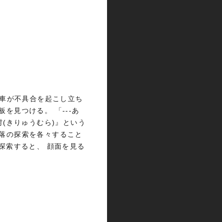
、車が不具合を起こし立ち
を見つける。 「---あ
(きりゅうむら)』という
落の探索を各々すること
探索すると、 顔面を見る