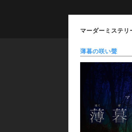
マーダーミステリ
薄暮の咲い聲