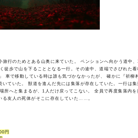
が小旅行のためとある山奥に来ていた。 ペンションへ向かう道中
く徒歩で山を下ることとなる一行。その途中、道端でさびれた看板
」 車で移動している時は誰も気づかなかったが、 確かに『祈柳村
続いていた。 獣道を進んだ先には集落が存在していた。一行は集
合場所へと集まるが、1人だけ戻ってこない。 全員で再度集落内を
いる友人の死体がそこに存在していた……。
00円