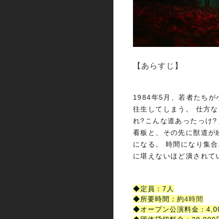
【あらすじ】
1984年5月、若者たち
往生してしまう。 仕方な
れ?こんな道あったっけ?
看板と、その先に獣道が
になる。 時間になり集
に堪えないほど潰されて
◆定員：7人
◆所要時間：約
4時間
◆オープン公演料金：4,0