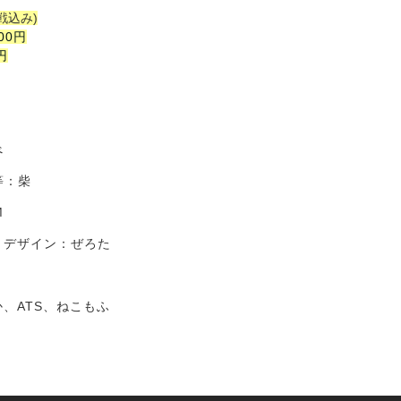
戦込み)
00円
円
べ
等：柴
M
・デザイン：ぜろた
、ATS、ねこもふ