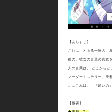
【あらすじ】
これは、とある一家の、
彼の、彼女の言葉の真意
人の言葉は、 どこからど
マーダーミステリー、天
……これは、―『願いの』
【概要】
◆定員：7人