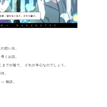
夏の想い出。
を導くお話。
こまでが嘘で、 どれが本心なのでしょう。
邪河。
― 物語。