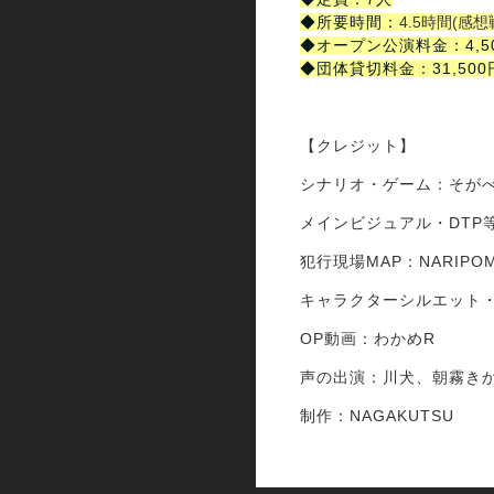
◆所要時間：
4.5時間
(感想
◆オープン公演料金：4,5
◆団体貸切料金：31,500
【クレジット】
シナリオ・ゲーム：そが
メインビジュアル・DTP
犯行現場MAP：NARIPO
キャラクターシルエット
OP動画：わかめR
声の出演：川犬、朝霧きか
制作：NAGAKUTSU