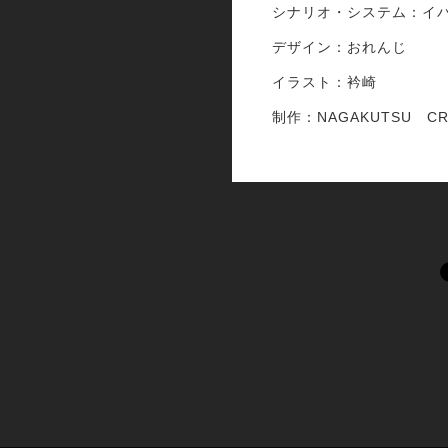
シナリオ・システム：イ
デザイン：おれんじ
イラスト：衿崎
制作：NAGAKUTSU　CR