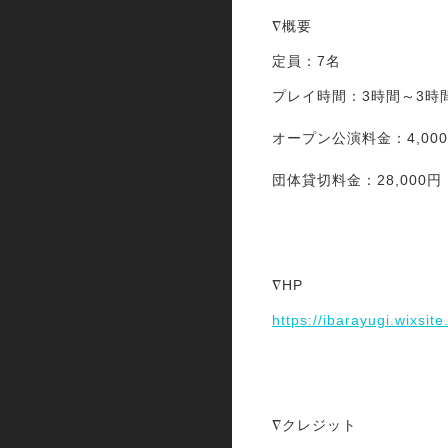
∇概要
定員：7名
プレイ時間：3時間～3時
オープン公演料金：4,00
団体貸切料金：28,000円
∇HP
https://ibarayugi.wixsit
∇クレジット