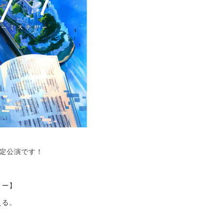
間限定公演です！
リー】
える。