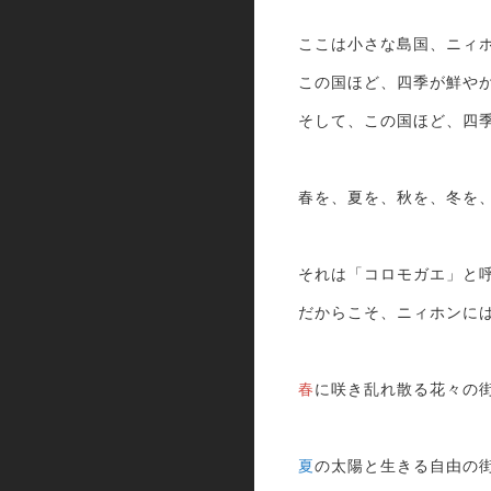
ここは小さな島国、ニィ
この国ほど、四季が鮮や
そして、この国ほど、四
春を、夏を、秋を、冬を
それは「コロモガエ」と
だからこそ、ニィホンに
春
に咲き乱れ散る花々の
夏
の太陽と生きる自由の