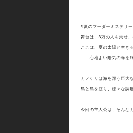
∇夏のマーダーミステリ
舞台は、3万の人を乗せ
ここは、夏の太陽と生き
……心地よい陽気の春を
カノケリは海を漂う巨大
島と島を渡り、様々な調
今回の主人公は、そんな