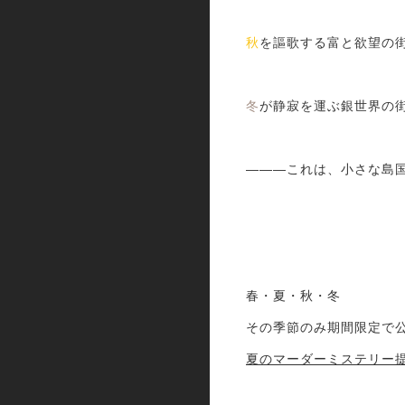
秋
を謳歌する富と欲望の
冬
が静寂を運ぶ銀世界の
―――これは、小さな島
春・夏・秋・冬
その季節のみ期間限定で
夏のマーダーミステリー