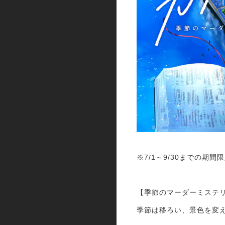
※7/1～9/30までの期
【季節のマーダーミステ
季節は移ろい、景色を変