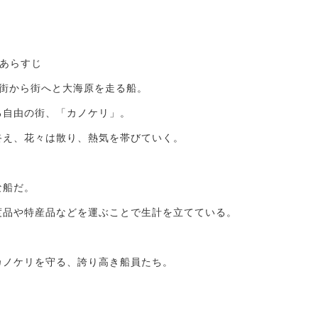
ーあらすじ
、街から街へと大海原を走る船。
る自由の街、「カノケリ」。
終え、花々は散り、熱気を帯びていく。
な船だ。
度品や特産品などを運ぶことで生計を立てている。
カノケリを守る、誇り高き船員たち。