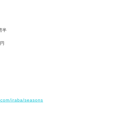
間半
0円
e.com/iraba/seasons