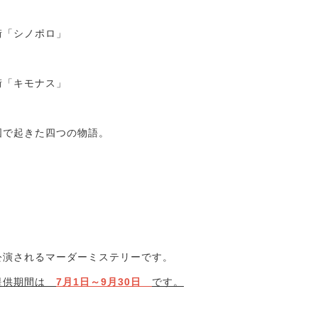
街「シノポロ」
街「キモナス」
国で起きた四つの物語。
公演されるマーダーミステリーです。
提供期間は　
7月1日～9月30日　
です。