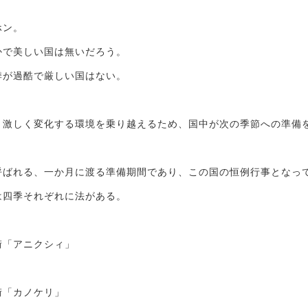
ホン。
かで美しい国は無いだろう。
季が過酷で厳しい国はない。
、激しく変化する環境を乗り越えるため、国中が次の季節への準備
呼ばれる、一か月に渡る準備期間であり、この国の恒例行事となっ
は四季それぞれに法がある。
街「アニクシィ」
街「カノケリ」